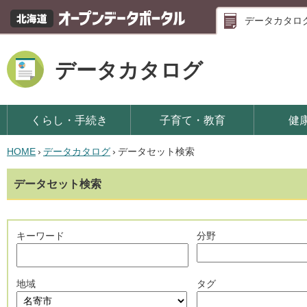
データカタロ
データカタログ
くらし・手続き
子育て・教育
健
HOME
›
データカタログ
›
データセット検索
データセット検索
キーワード
分野
地域
タグ