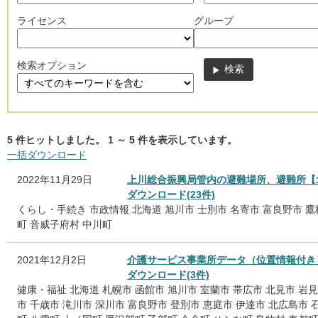
ライセンス
グループ
検索オプション
5
件ヒットしました。
1
～
5
件を表示しています。
一括ダウンロード
2022年11月29日
上川総合振興局管内の避難場所、避難所【
ダウンロード(23件)
くらし・手続き
市政情報
北海道
旭川市
士別市
名寄市
富良野市
鷹
町
音威子府村
中川町
2021年12月2日
介護サービス事業所データ（位置情報付き
ダウンロード(3件)
健康・福祉
北海道
札幌市
函館市
旭川市
室蘭市
帯広市
北見市
岩見
市
千歳市
滝川市
深川市
富良野市
登別市
恵庭市
伊達市
北広島市