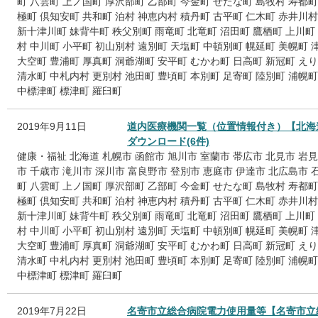
町
八雲町
上ノ国町
厚沢部町
乙部町
今金町
せたな町
島牧村
寿都町
極町
倶知安町
共和町
泊村
神恵内村
積丹町
古平町
仁木町
赤井川村
新十津川町
妹背牛町
秩父別町
雨竜町
北竜町
沼田町
鷹栖町
上川町
村
中川町
小平町
初山別村
遠別町
天塩町
中頓別町
幌延町
美幌町
大空町
豊浦町
厚真町
洞爺湖町
安平町
むかわ町
日高町
新冠町
えり
清水町
中札内村
更別村
池田町
豊頃町
本別町
足寄町
陸別町
浦幌町
中標津町
標津町
羅臼町
2019年9月11日
道内医療機関一覧（位置情報付き）【北海
ダウンロード(6件)
健康・福祉
北海道
札幌市
函館市
旭川市
室蘭市
帯広市
北見市
岩見
市
千歳市
滝川市
深川市
富良野市
登別市
恵庭市
伊達市
北広島市
町
八雲町
上ノ国町
厚沢部町
乙部町
今金町
せたな町
島牧村
寿都町
極町
倶知安町
共和町
泊村
神恵内村
積丹町
古平町
仁木町
赤井川村
新十津川町
妹背牛町
秩父別町
雨竜町
北竜町
沼田町
鷹栖町
上川町
村
中川町
小平町
初山別村
遠別町
天塩町
中頓別町
幌延町
美幌町
大空町
豊浦町
厚真町
洞爺湖町
安平町
むかわ町
日高町
新冠町
えり
清水町
中札内村
更別村
池田町
豊頃町
本別町
足寄町
陸別町
浦幌町
中標津町
標津町
羅臼町
2019年7月22日
名寄市立総合病院電力使用量等【名寄市立