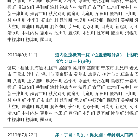
町
八雲町
上ノ国町
厚沢部町
乙部町
今金町
せたな町
島牧村
寿都町
極町
倶知安町
共和町
泊村
神恵内村
積丹町
古平町
仁木町
赤井川村
新十津川町
妹背牛町
秩父別町
雨竜町
北竜町
沼田町
鷹栖町
上川町
村
中川町
小平町
初山別村
遠別町
天塩町
中頓別町
幌延町
美幌町
大空町
豊浦町
厚真町
洞爺湖町
安平町
むかわ町
日高町
新冠町
えり
清水町
中札内村
更別村
池田町
豊頃町
本別町
足寄町
陸別町
浦幌町
中標津町
標津町
羅臼町
2019年9月11日
道内医療機関一覧（位置情報付き）【北海
ダウンロード(6件)
健康・福祉
北海道
札幌市
函館市
旭川市
室蘭市
帯広市
北見市
岩見
市
千歳市
滝川市
深川市
富良野市
登別市
恵庭市
伊達市
北広島市
町
八雲町
上ノ国町
厚沢部町
乙部町
今金町
せたな町
島牧村
寿都町
極町
倶知安町
共和町
泊村
神恵内村
積丹町
古平町
仁木町
赤井川村
新十津川町
妹背牛町
秩父別町
雨竜町
北竜町
沼田町
鷹栖町
上川町
村
中川町
小平町
初山別村
遠別町
天塩町
中頓別町
幌延町
美幌町
大空町
豊浦町
厚真町
洞爺湖町
安平町
むかわ町
日高町
新冠町
えり
清水町
中札内村
更別村
池田町
豊頃町
本別町
足寄町
陸別町
浦幌町
中標津町
標津町
羅臼町
2019年7月22日
条・丁目・町別・男女別・年齢別人口調（