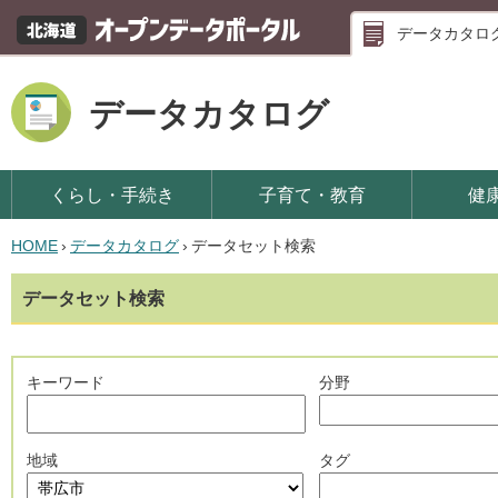
データカタロ
データカタログ
くらし・手続き
子育て・教育
健
HOME
›
データカタログ
›
データセット検索
データセット検索
キーワード
分野
地域
タグ