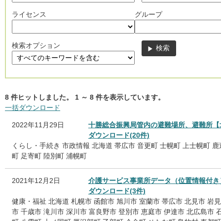
ライセンス
グループ
検索オプション
8
件ヒットしました。
1
～
8
件を表示しています。
一括ダウンロード
2022年11月29日
十勝総合振興局管内の避難場所、避難所【
ダウンロード(20件)
くらし・手続き
市政情報
北海道
帯広市
音更町
士幌町
上士幌町
鹿
町
足寄町
陸別町
浦幌町
2021年12月2日
介護サービス事業所データ（位置情報付き
ダウンロード(3件)
健康・福祉
北海道
札幌市
函館市
旭川市
室蘭市
帯広市
北見市
岩見
市
千歳市
滝川市
深川市
富良野市
登別市
恵庭市
伊達市
北広島市