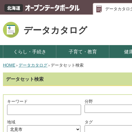
データカタロ
データカタログ
くらし・手続き
子育て・教育
健
HOME
›
データカタログ
›
データセット検索
データセット検索
キーワード
分野
地域
タグ