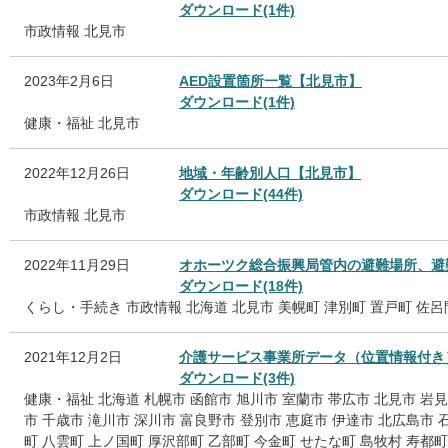
ダウンロード(1件)
市政情報
北見市
2023年2月6日
AED設置箇所一覧【北見市】
ダウンロード(1件)
健康・福祉
北見市
2022年12月26日
地域・年齢別人口【北見市】
ダウンロード(44件)
市政情報
北見市
2022年11月29日
オホーツク総合振興局管内の避難場所、避
ダウンロード(18件)
くらし・手続き
市政情報
北海道
北見市
美幌町
津別町
置戸町
佐呂
2021年12月2日
介護サービス事業所データ（位置情報付き
ダウンロード(3件)
健康・福祉
北海道
札幌市
函館市
旭川市
室蘭市
帯広市
北見市
岩見
市
千歳市
滝川市
深川市
富良野市
登別市
恵庭市
伊達市
北広島市
町
八雲町
上ノ国町
厚沢部町
乙部町
今金町
せたな町
島牧村
寿都町