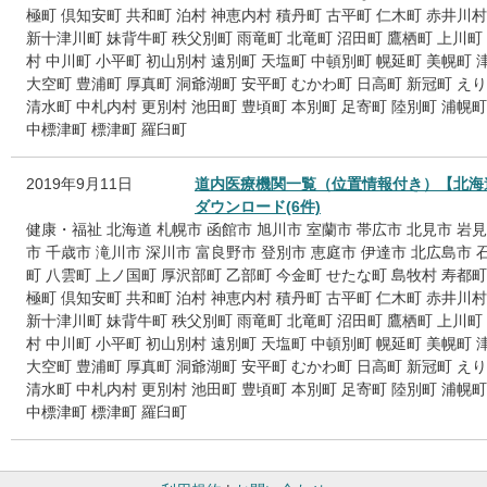
極町
倶知安町
共和町
泊村
神恵内村
積丹町
古平町
仁木町
赤井川村
新十津川町
妹背牛町
秩父別町
雨竜町
北竜町
沼田町
鷹栖町
上川町
村
中川町
小平町
初山別村
遠別町
天塩町
中頓別町
幌延町
美幌町
大空町
豊浦町
厚真町
洞爺湖町
安平町
むかわ町
日高町
新冠町
えり
清水町
中札内村
更別村
池田町
豊頃町
本別町
足寄町
陸別町
浦幌町
中標津町
標津町
羅臼町
2019年9月11日
道内医療機関一覧（位置情報付き）【北海
ダウンロード(6件)
健康・福祉
北海道
札幌市
函館市
旭川市
室蘭市
帯広市
北見市
岩見
市
千歳市
滝川市
深川市
富良野市
登別市
恵庭市
伊達市
北広島市
町
八雲町
上ノ国町
厚沢部町
乙部町
今金町
せたな町
島牧村
寿都町
極町
倶知安町
共和町
泊村
神恵内村
積丹町
古平町
仁木町
赤井川村
新十津川町
妹背牛町
秩父別町
雨竜町
北竜町
沼田町
鷹栖町
上川町
村
中川町
小平町
初山別村
遠別町
天塩町
中頓別町
幌延町
美幌町
大空町
豊浦町
厚真町
洞爺湖町
安平町
むかわ町
日高町
新冠町
えり
清水町
中札内村
更別村
池田町
豊頃町
本別町
足寄町
陸別町
浦幌町
中標津町
標津町
羅臼町