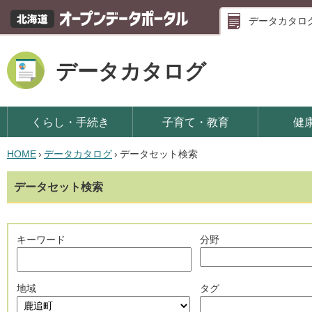
データカタロ
データカタログ
くらし・手続き
子育て・教育
健
HOME
›
データカタログ
›
データセット検索
データセット検索
キーワード
分野
地域
タグ