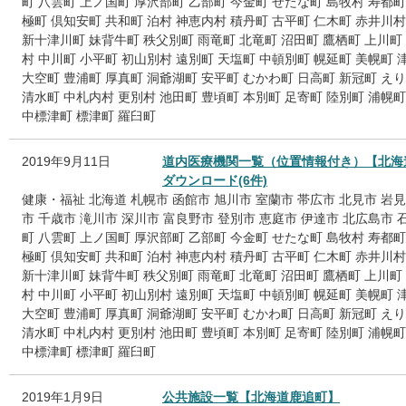
町
八雲町
上ノ国町
厚沢部町
乙部町
今金町
せたな町
島牧村
寿都町
極町
倶知安町
共和町
泊村
神恵内村
積丹町
古平町
仁木町
赤井川村
新十津川町
妹背牛町
秩父別町
雨竜町
北竜町
沼田町
鷹栖町
上川町
村
中川町
小平町
初山別村
遠別町
天塩町
中頓別町
幌延町
美幌町
大空町
豊浦町
厚真町
洞爺湖町
安平町
むかわ町
日高町
新冠町
えり
清水町
中札内村
更別村
池田町
豊頃町
本別町
足寄町
陸別町
浦幌町
中標津町
標津町
羅臼町
2019年9月11日
道内医療機関一覧（位置情報付き）【北海
ダウンロード(6件)
健康・福祉
北海道
札幌市
函館市
旭川市
室蘭市
帯広市
北見市
岩見
市
千歳市
滝川市
深川市
富良野市
登別市
恵庭市
伊達市
北広島市
町
八雲町
上ノ国町
厚沢部町
乙部町
今金町
せたな町
島牧村
寿都町
極町
倶知安町
共和町
泊村
神恵内村
積丹町
古平町
仁木町
赤井川村
新十津川町
妹背牛町
秩父別町
雨竜町
北竜町
沼田町
鷹栖町
上川町
村
中川町
小平町
初山別村
遠別町
天塩町
中頓別町
幌延町
美幌町
大空町
豊浦町
厚真町
洞爺湖町
安平町
むかわ町
日高町
新冠町
えり
清水町
中札内村
更別村
池田町
豊頃町
本別町
足寄町
陸別町
浦幌町
中標津町
標津町
羅臼町
2019年1月9日
公共施設一覧【北海道鹿追町】