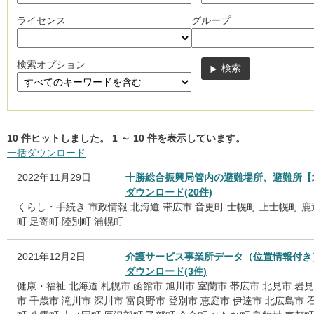
ライセンス
グループ
検索オプション
10
件ヒットしました。
1
～
10
件を表示しています。
一括ダウンロード
2022年11月29日
十勝総合振興局管内の避難場所、避難所【
ダウンロード(20件)
くらし・手続き
市政情報
北海道
帯広市
音更町
士幌町
上士幌町
鹿
町
足寄町
陸別町
浦幌町
2021年12月2日
介護サービス事業所データ（位置情報付き
ダウンロード(3件)
健康・福祉
北海道
札幌市
函館市
旭川市
室蘭市
帯広市
北見市
岩見
市
千歳市
滝川市
深川市
富良野市
登別市
恵庭市
伊達市
北広島市