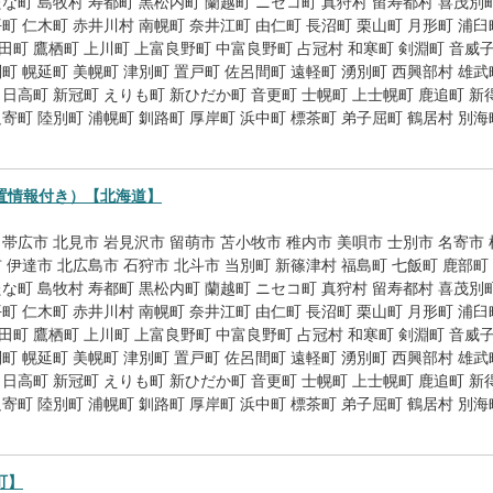
たな町
島牧村
寿都町
黒松内町
蘭越町
ニセコ町
真狩村
留寿都村
喜茂別
平町
仁木町
赤井川村
南幌町
奈井江町
由仁町
長沼町
栗山町
月形町
浦臼
田町
鷹栖町
上川町
上富良野町
中富良野町
占冠村
和寒町
剣淵町
音威
別町
幌延町
美幌町
津別町
置戸町
佐呂間町
遠軽町
湧別町
西興部村
雄武
日高町
新冠町
えりも町
新ひだか町
音更町
士幌町
上士幌町
鹿追町
新
足寄町
陸別町
浦幌町
釧路町
厚岸町
浜中町
標茶町
弟子屈町
鶴居村
別海
置情報付き）【北海道】
帯広市
北見市
岩見沢市
留萌市
苫小牧市
稚内市
美唄市
士別市
名寄市
市
伊達市
北広島市
石狩市
北斗市
当別町
新篠津村
福島町
七飯町
鹿部町
たな町
島牧村
寿都町
黒松内町
蘭越町
ニセコ町
真狩村
留寿都村
喜茂別
平町
仁木町
赤井川村
南幌町
奈井江町
由仁町
長沼町
栗山町
月形町
浦臼
田町
鷹栖町
上川町
上富良野町
中富良野町
占冠村
和寒町
剣淵町
音威
別町
幌延町
美幌町
津別町
置戸町
佐呂間町
遠軽町
湧別町
西興部村
雄武
日高町
新冠町
えりも町
新ひだか町
音更町
士幌町
上士幌町
鹿追町
新
足寄町
陸別町
浦幌町
釧路町
厚岸町
浜中町
標茶町
弟子屈町
鶴居村
別海
町】