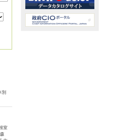
本別
根室
森