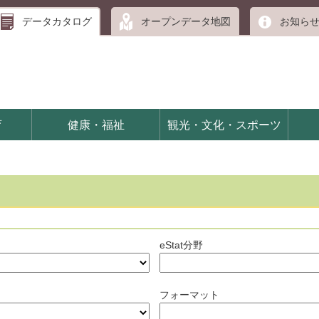
データカタログ
オープンデータ地図
お知ら
育
健康・福祉
観光・文化・スポーツ
eStat分野
フォーマット