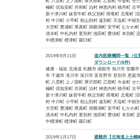
町
八雲町
上ノ国町
厚沢部町
乙部町
今金町
せ
極町
倶知安町
共和町
泊村
神恵内村
積丹町
古
新十津川町
妹背牛町
秩父別町
雨竜町
北竜町
沼
村
中川町
小平町
初山別村
遠別町
天塩町
中頓
大空町
豊浦町
厚真町
洞爺湖町
安平町
むかわ町
清水町
中札内村
更別村
池田町
豊頃町
本別町
中標津町
標津町
羅臼町
2019年9月11日
道内医療機関一覧（位
ダウンロード(6件)
健康・福祉
北海道
札幌市
函館市
旭川市
室蘭市
市
千歳市
滝川市
深川市
富良野市
登別市
恵庭
町
八雲町
上ノ国町
厚沢部町
乙部町
今金町
せ
極町
倶知安町
共和町
泊村
神恵内村
積丹町
古
新十津川町
妹背牛町
秩父別町
雨竜町
北竜町
沼
村
中川町
小平町
初山別村
遠別町
天塩町
中頓
大空町
豊浦町
厚真町
洞爺湖町
安平町
むかわ町
清水町
中札内村
更別村
池田町
豊頃町
本別町
中標津町
標津町
羅臼町
2019年1月17日
避難所【北海道上士幌