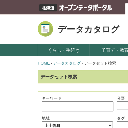
データカタログ
くらし・手続き
子育て・教
HOME
›
データカタログ
›
データセット検索
データセット検索
キーワード
分野
地域
タグ