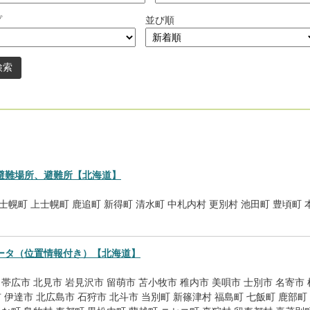
プ
並び順
。
避難場所、避難所【北海道】
士幌町
上士幌町
鹿追町
新得町
清水町
中札内村
更別村
池田町
豊頃町
ータ（位置情報付き）【北海道】
帯広市
北見市
岩見沢市
留萌市
苫小牧市
稚内市
美唄市
士別市
名寄市
市
伊達市
北広島市
石狩市
北斗市
当別町
新篠津村
福島町
七飯町
鹿部町