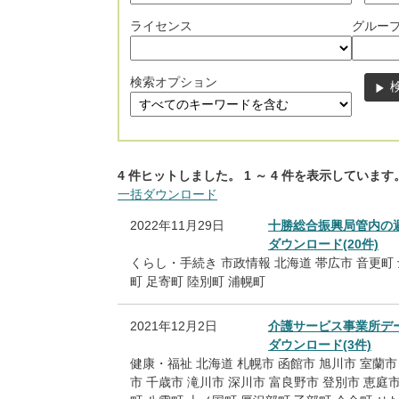
ライセンス
グルー
検索オプション
4
件ヒットしました。
1
～
4
件を表示しています
一括ダウンロード
2022年11月29日
十勝総合振興局管内の
ダウンロード(20件)
くらし・手続き
市政情報
北海道
帯広市
音更町
町
足寄町
陸別町
浦幌町
2021年12月2日
介護サービス事業所デ
ダウンロード(3件)
健康・福祉
北海道
札幌市
函館市
旭川市
室蘭市
市
千歳市
滝川市
深川市
富良野市
登別市
恵庭