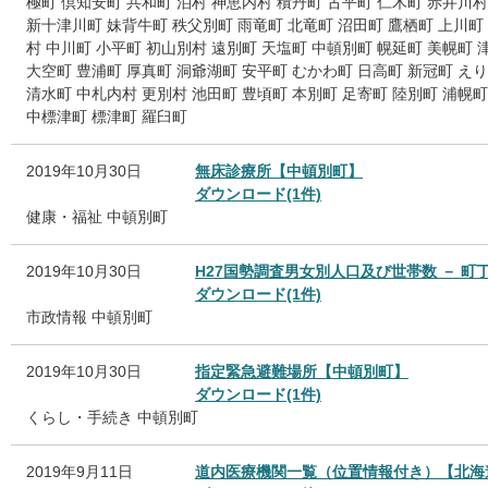
極町
倶知安町
共和町
泊村
神恵内村
積丹町
古平町
仁木町
赤井川村
新十津川町
妹背牛町
秩父別町
雨竜町
北竜町
沼田町
鷹栖町
上川町
村
中川町
小平町
初山別村
遠別町
天塩町
中頓別町
幌延町
美幌町
大空町
豊浦町
厚真町
洞爺湖町
安平町
むかわ町
日高町
新冠町
えり
清水町
中札内村
更別村
池田町
豊頃町
本別町
足寄町
陸別町
浦幌町
中標津町
標津町
羅臼町
2019年10月30日
無床診療所【中頓別町】
ダウンロード(1件)
健康・福祉
中頓別町
2019年10月30日
H27国勢調査男女別人口及び世帯数 － 
ダウンロード(1件)
市政情報
中頓別町
2019年10月30日
指定緊急避難場所【中頓別町】
ダウンロード(1件)
くらし・手続き
中頓別町
2019年9月11日
道内医療機関一覧（位置情報付き）【北海