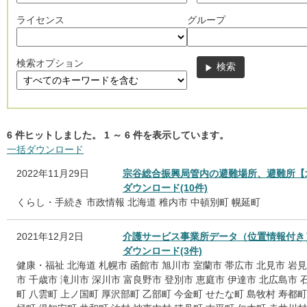
ライセンス
グループ
検索オプション
6
件ヒットしました。
1
～
6
件を表示しています。
一括ダウンロード
2022年11月29日
宗谷総合振興局管内の避難場所、避難所【
ダウンロード(10件)
くらし・手続き
市政情報
北海道
稚内市
中頓別町
幌延町
2021年12月2日
介護サービス事業所データ（位置情報付き
ダウンロード(3件)
健康・福祉
北海道
札幌市
函館市
旭川市
室蘭市
帯広市
北見市
岩見
市
千歳市
滝川市
深川市
富良野市
登別市
恵庭市
伊達市
北広島市
町
八雲町
上ノ国町
厚沢部町
乙部町
今金町
せたな町
島牧村
寿都町