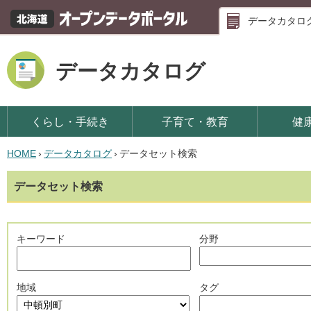
データカタロ
データカタログ
くらし・手続き
子育て・教育
健
HOME
›
データカタログ
›
データセット検索
データセット検索
キーワード
分野
地域
タグ