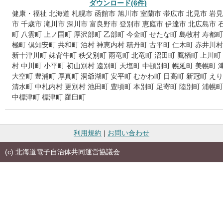
ダウンロード(6件)
健康・福祉
北海道
札幌市
函館市
旭川市
室蘭市
帯広市
北見市
岩見
市
千歳市
滝川市
深川市
富良野市
登別市
恵庭市
伊達市
北広島市
町
八雲町
上ノ国町
厚沢部町
乙部町
今金町
せたな町
島牧村
寿都町
極町
倶知安町
共和町
泊村
神恵内村
積丹町
古平町
仁木町
赤井川村
新十津川町
妹背牛町
秩父別町
雨竜町
北竜町
沼田町
鷹栖町
上川町
村
中川町
小平町
初山別村
遠別町
天塩町
中頓別町
幌延町
美幌町
大空町
豊浦町
厚真町
洞爺湖町
安平町
むかわ町
日高町
新冠町
えり
清水町
中札内村
更別村
池田町
豊頃町
本別町
足寄町
陸別町
浦幌町
中標津町
標津町
羅臼町
利用規約
|
お問い合わせ
(c) 北海道電子自治体共同運営協議会