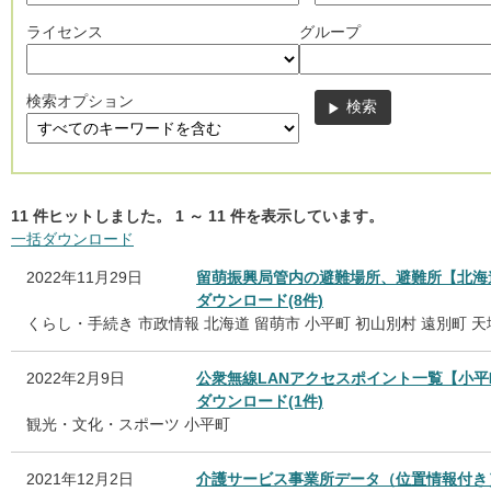
ライセンス
グループ
検索オプション
11
件ヒットしました。
1
～
11
件を表示しています。
一括ダウンロード
2022年11月29日
留萌振興局管内の避難場所、避難所【北海
ダウンロード(8件)
くらし・手続き
市政情報
北海道
留萌市
小平町
初山別村
遠別町
天
2022年2月9日
公衆無線LANアクセスポイント一覧【小平
ダウンロード(1件)
観光・文化・スポーツ
小平町
2021年12月2日
介護サービス事業所データ（位置情報付き