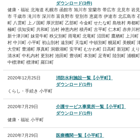
ダウンロード(3件)
健康・福祉
北海道
札幌市
函館市
旭川市
室蘭市
帯広市
北見市
岩見
市
千歳市
滝川市
深川市
富良野市
登別市
恵庭市
伊達市
北広島市
町
八雲町
上ノ国町
厚沢部町
乙部町
今金町
せたな町
島牧村
寿都町
極町
倶知安町
共和町
泊村
神恵内村
積丹町
古平町
仁木町
赤井川村
新十津川町
妹背牛町
秩父別町
雨竜町
北竜町
沼田町
鷹栖町
上川町
村
中川町
小平町
初山別村
遠別町
天塩町
中頓別町
幌延町
美幌町
大空町
豊浦町
厚真町
洞爺湖町
安平町
むかわ町
日高町
新冠町
えり
清水町
中札内村
更別村
池田町
豊頃町
本別町
足寄町
陸別町
浦幌町
中標津町
標津町
羅臼町
2020年12月25日
消防水利施設一覧【小平町】
ダウンロード(1件)
くらし・手続き
小平町
2020年7月29日
介護サービス事業所一覧【小平町】
ダウンロード(1件)
健康・福祉
小平町
2020年7月29日
医療機関一覧【小平町】