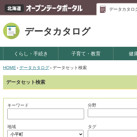
データカタロ
データカタログ
くらし・手続き
子育て・教育
健
HOME
›
データカタログ
›
データセット検索
データセット検索
キーワード
分野
地域
タグ