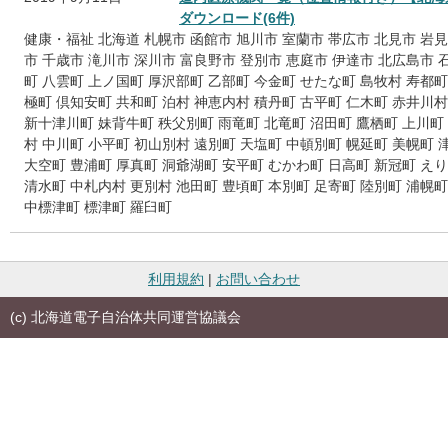
ダウンロード(6件)
健康・福祉
北海道
札幌市
函館市
旭川市
室蘭市
帯広市
北見市
岩見
市
千歳市
滝川市
深川市
富良野市
登別市
恵庭市
伊達市
北広島市
町
八雲町
上ノ国町
厚沢部町
乙部町
今金町
せたな町
島牧村
寿都町
極町
倶知安町
共和町
泊村
神恵内村
積丹町
古平町
仁木町
赤井川村
新十津川町
妹背牛町
秩父別町
雨竜町
北竜町
沼田町
鷹栖町
上川町
村
中川町
小平町
初山別村
遠別町
天塩町
中頓別町
幌延町
美幌町
大空町
豊浦町
厚真町
洞爺湖町
安平町
むかわ町
日高町
新冠町
えり
清水町
中札内村
更別村
池田町
豊頃町
本別町
足寄町
陸別町
浦幌町
中標津町
標津町
羅臼町
利用規約
|
お問い合わせ
(c) 北海道電子自治体共同運営協議会