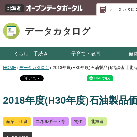
データカタロ
データカタログ
くらし・手続き
子育て・教育
健
HOME
›
データカタログ
›
2018年度(H30年度)石油製品価格調査【北
2018年度(H30年度)石油製
産業・仕事
エネルギー・水
物価
北海道