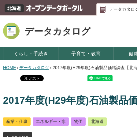
データカタロ
データカタログ
くらし・手続き
子育て・教育
健
HOME
›
データカタログ
›
2017年度(H29年度)石油製品価格調査【北
2017年度(H29年度)石油製
産業・仕事
エネルギー・水
物価
北海道