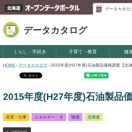
データカタロ
データカタログ
くらし・手続き
子育て・教育
健
HOME
›
データカタログ
›
2015年度(H27年度)石油製品価格調査【北
2015年度(H27年度)石油製
産業・仕事
エネルギー・水
物価
北海道