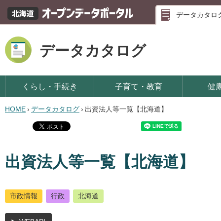
データカタロ
データカタログ
くらし・手続き
子育て・教育
健
HOME
›
データカタログ
›
出資法人等一覧【北海道】
出資法人等一覧【北海道】
市政情報
行政
北海道