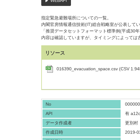
WEBAPI
指定緊急避難場所についての一覧。
内閣官房情報通信技術(IT)総合戦略室が公表して
「推奨データセットフォーマット標準例(平成30年
内容は確認していますが、タイミングによっては
リソース
016390_evacuation_space.csv (CSV 1.94
No
000000
API
有
a12
データ作成者
更別村
作成日時
2019-0