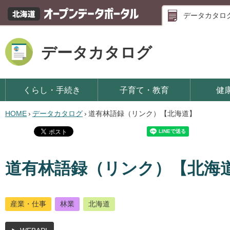
データカタロ
データカタログ
くらし・手続き
子育て・教育
健
HOME
›
データカタログ
›
道有林語録（リンク）【北海道】
道有林語録（リンク）【北海
産業・仕事
林業
北海道