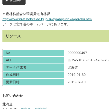
WEBAPI
水産林務部森林環境局道有林課
http://www.pref.hokkaido.lg.jp/sr/dyr/doyurinka/goroku.htm
データは北海道のホームページにあります。
リソース
No
0000000497
API
有
2a59fc75-f315-4762-a
データ作成者
北海道
作成日時
2019-01-30
更新日時
2019-07-10
お問い合わせ
北海道