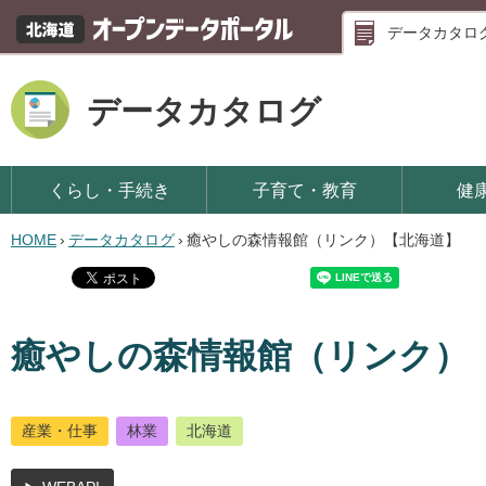
データカタロ
データカタログ
くらし・手続き
子育て・教育
健
HOME
›
データカタログ
›
癒やしの森情報館（リンク）【北海道】
癒やしの森情報館（リンク）
産業・仕事
林業
北海道