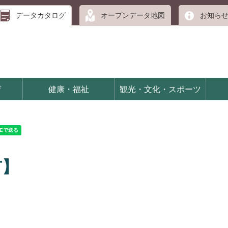
データカタログ
オープンデータ地図
お知ら
育
健康・福祉
観光・文化・スポーツ
市】