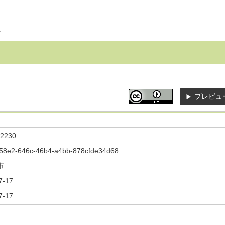
。
プレビュ
2230
58e2-646c-46b4-a4bb-878cfde34d68
市
7-17
7-17