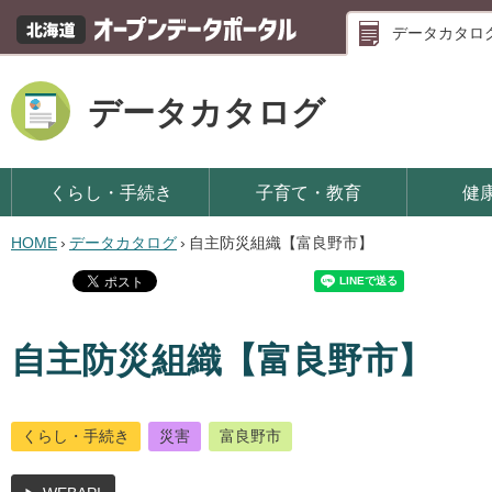
データカタロ
データカタログ
くらし・手続き
子育て・教育
健
HOME
›
データカタログ
›
自主防災組織【富良野市】
自主防災組織【富良野市】
くらし・手続き
災害
富良野市