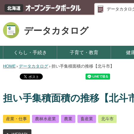
データカタロ
データカタログ
くらし・手続き
子育て・教育
健
HOME
›
データカタログ
›
担い手集積面積の推移【北斗市】
担い手集積面積の推移【北斗
産業・仕事
農林水産業
農業
畜産業
北斗市