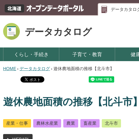
データカタロ
データカタログ
くらし・手続き
子育て・教育
健
HOME
›
データカタログ
›
遊休農地面積の推移【北斗市】
遊休農地面積の推移【北斗市
産業・仕事
農林水産業
農業
畜産業
北斗市