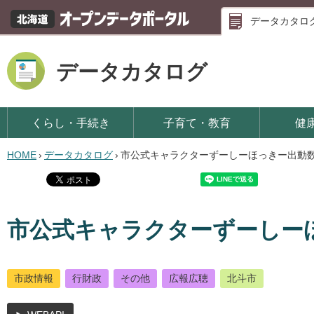
データカタロ
データカタログ
くらし・手続き
子育て・教育
健
HOME
›
データカタログ
›
市公式キャラクターずーしーほっきー出動
市公式キャラクターずーしー
市政情報
行財政
その他
広報広聴
北斗市