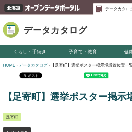
データカタロ
データカタログ
くらし・手続き
子育て・教育
健
HOME
›
データカタログ
›
【足寄町】選挙ポスター掲示場設置位置一
【足寄町】選挙ポスター掲示
足寄町