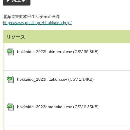
WEBAPI
北海道警察本部生活安全企画課
https://www.police.pref.hokkaido.lg.jp/
リソース
hokkaido_2023buhinnerai.csv (CSV 30.5KB)
hokkaido_2023hittakuri.csv (CSV 1.14KB)
hokkaido_2023ootobaitou.csv (CSV 6.85KB)