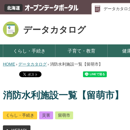
データカタロ
データカタログ
くらし・手続き
子育て・教育
健
HOME
›
データカタログ
›
消防水利施設一覧【留萌市】
消防水利施設一覧【留萌市】
くらし・手続き
災害
留萌市