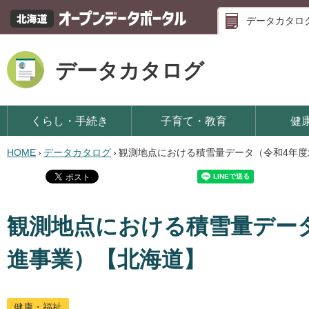
データカタロ
データカタログ
くらし・手続き
子育て・教育
健
HOME
›
データカタログ
›
観測地点における積雪量データ（令和4年
観測地点における積雪量デー
進事業）【北海道】
健康・福祉