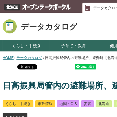
データカタロ
データカタログ
くらし・手続き
子育て・教育
健
HOME
›
データカタログ
›
日高振興局管内の避難場所、避難所【北海
日高振興局管内の避難場所、
くらし・手続き
市政情報
地図・GIS
災害
北海道