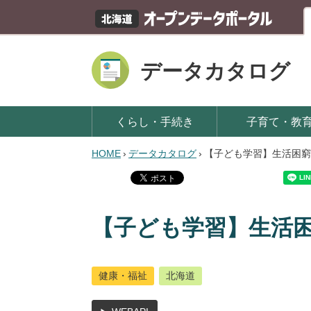
データカタログ
くらし・手続き
子育て・教
HOME
›
データカタログ
›
【子ども学習】生活困窮
【子ども学習】生活
健康・福祉
北海道