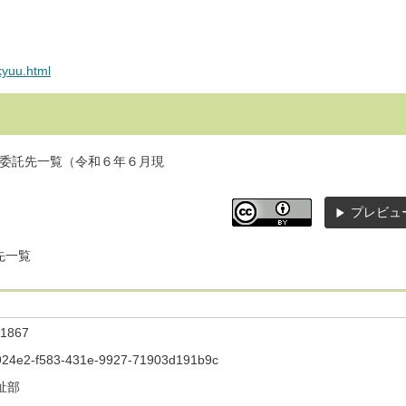
kyuu.html
委託先一覧（令和６年６月現
プレビュ
先一覧
1867
924e2-f583-431e-9927-71903d191b9c
祉部