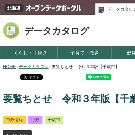
データカタロ
データカタログ
くらし・手続き
子育て・教育
健
HOME
›
データカタログ
›
要覧ちとせ 令和３年版【千歳市】
要覧ちとせ 令和３年版【千
市政情報
行政
千歳市