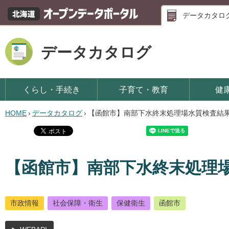
データカタロ
データカタログ
くらし・手続き
子育て・教育
健
HOME
›
データカタログ
›
【函館市】南部下水終末処理場水質検査結
【函館市】南部下水終末処理
市政情報
社会保障・衛生
保健衛生
函館市