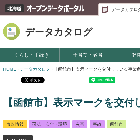
データカタロ
データカタログ
くらし・手続き
子育て・教育
健
HOME
›
データカタログ
›
【函館市】表示マークを交付している事業
【函館市】表示マークを交付
市政情報
司法・安全・環境
災害
事故
函館市