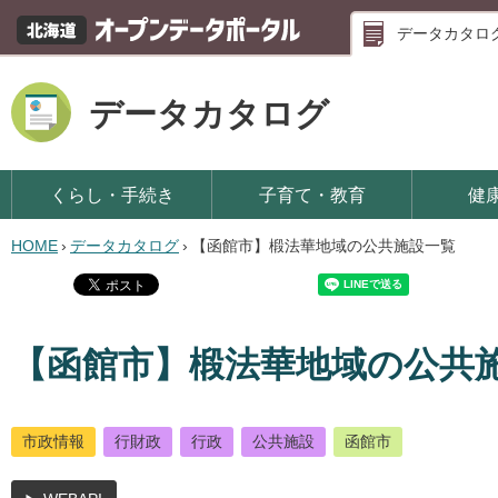
データカタロ
データカタログ
くらし・手続き
子育て・教育
健
HOME
›
データカタログ
›
【函館市】椴法華地域の公共施設一覧
【函館市】椴法華地域の公共
市政情報
行財政
行政
公共施設
函館市