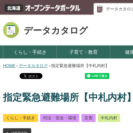
データカタロ
データカタログ
くらし・手続き
子育て・教育
健
HOME
›
データカタログ
›
指定緊急避難場所【中札内村】
指定緊急避難場所【中札内村
くらし・手続き
司法・安全・環境
災害
中札内村