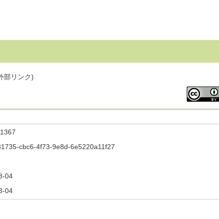
外部リンク)
1367
1735-cbc6-4f73-9e8d-6e5220a11f27
3-04
3-04