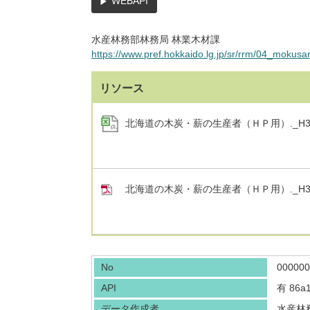
WEBAPI
水産林務部林務局 林業木材課
https://www.pref.hokkaido.lg.jp/sr/rrm/04_mokus
リソース
北海道の木炭・薪の生産者（ＨＰ用）._H30.3.9.x
北海道の木炭・薪の生産者（ＨＰ用）._H30.3.9.
No
000000
API
有
86a
データ作成者
水産林