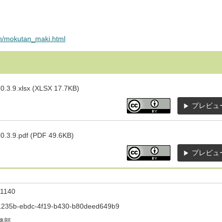
an/mokutan_maki.html
lsx (XLSX 17.7KB)
プレビュ
pdf (PDF 49.6KB)
プレビュ
1140
1235b-ebdc-4f19-b430-b80deed649b9
務部