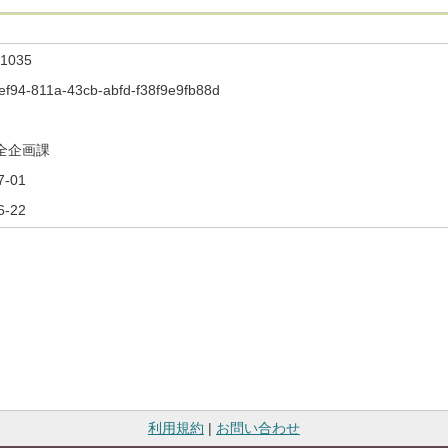
1035
ef94-811a-43cb-abfd-f38f9e9fb88d
全企画課
7-01
6-22
利用規約
|
お問い合わせ