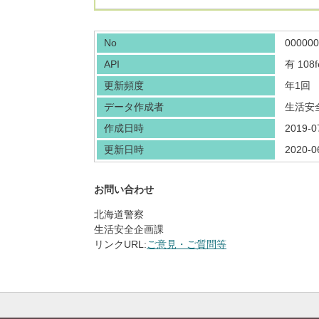
No
000000
API
有
108f
更新頻度
年1回
データ作成者
生活安
作成日時
2019-0
更新日時
2020-0
お問い合わせ
北海道警察
生活安全企画課
リンクURL:
ご意見・ご質問等