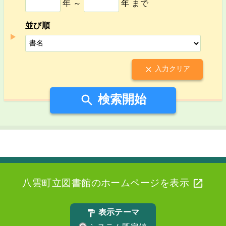
年 ～
年 まで
並び順
入力クリア

検索開始


八雲町立図書館のホームページを表示
表示テーマ
