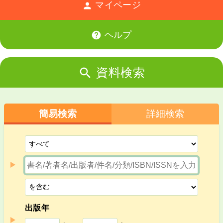
マイページ

ヘルプ

資料検索

簡易検索
詳細検索
出版年