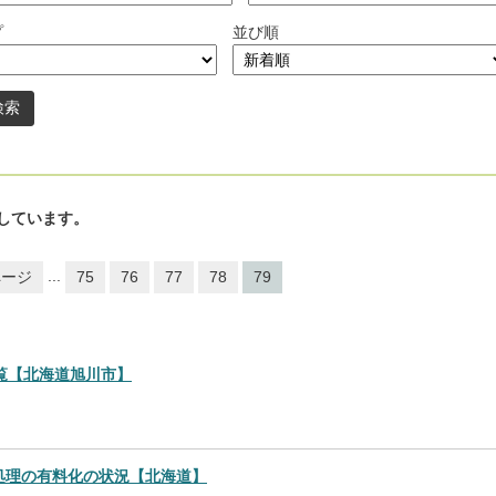
プ
並び順
しています。
...
ページ
75
76
77
78
79
覧【北海道旭川市】
棄物処理の有料化の状況【北海道】