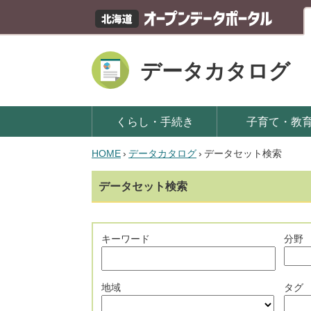
データカタログ
くらし・手続き
子育て・教
HOME
›
データカタログ
›
データセット検索
データセット検索
キーワード
分野
地域
タグ