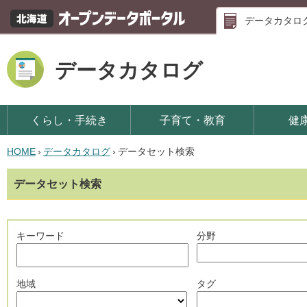
データカタロ
データカタログ
くらし・手続き
子育て・教育
健
HOME
›
データカタログ
›
データセット検索
データセット検索
キーワード
分野
地域
タグ