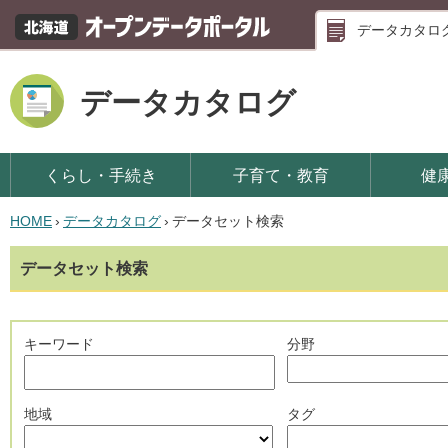
データカタロ
データカタログ
くらし・手続き
子育て・教育
健
HOME
›
データカタログ
›
データセット検索
データセット検索
キーワード
分野
地域
タグ