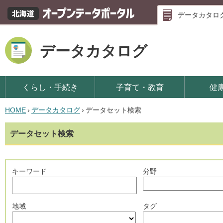
データカタロ
データカタログ
くらし・手続き
子育て・教育
健
HOME
›
データカタログ
›
データセット検索
データセット検索
キーワード
分野
地域
タグ