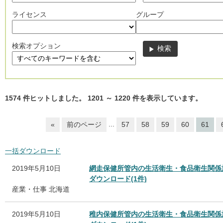
ライセンス
グループ
検索オプション
1574
件ヒットしました。
1201
～
1220
件を表示しています。
...
«
前のページ
57
58
59
60
61
一括ダウンロード
2019年5月10日
網走保健所管内の生活衛生・食品衛生関係
ダウンロード(1件)
産業・仕事
北海道
2019年5月10日
稚内保健所管内の生活衛生・食品衛生関係