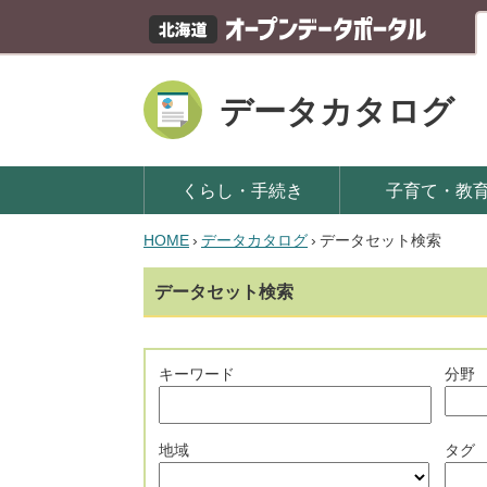
データカタログ
くらし・手続き
子育て・教
HOME
›
データカタログ
›
データセット検索
データセット検索
キーワード
分野
地域
タグ