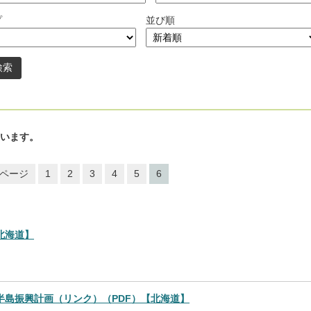
プ
並び順
います。
ページ
1
2
3
4
5
6
北海道】
半島振興計画（リンク）（PDF）【北海道】