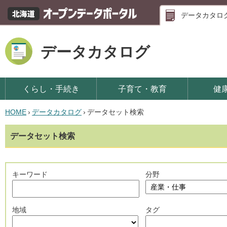
データカタロ
データカタログ
くらし・手続き
子育て・教育
健
HOME
›
データカタログ
›
データセット検索
データセット検索
キーワード
分野
地域
タグ