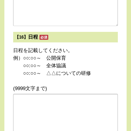
日程
【16】
日程を記載してください。
例）○○:○○～ 公開保育
○○:○○～ 全体協議
○○:○○～ △△についての研修
(9999文字まで)