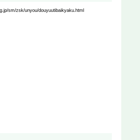
/unyou/douyuutibaikyaku.html