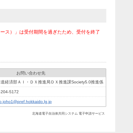
けコース）」は受付期間を過ぎたため、受付を終了
お問い合わせ先
道経済部ＡＩ・ＤＸ推進局ＤＸ推進課Society5.0推進係
-204-5172
o.joho1@pref.hokkaido.lg.jp
北海道電子自治体共同システム 電子申請サービス