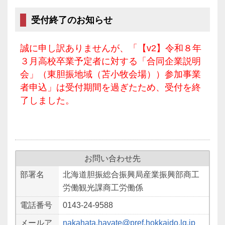
受付終了のお知らせ
誠に申し訳ありませんが、「【v2】令和８年
３月高校卒業予定者に対する「合同企業説明
会」（東胆振地域（苫小牧会場））参加事業
者申込」は受付期間を過ぎたため、受付を終
了しました。
お問い合わせ先
部署名
北海道胆振総合振興局産業振興部商工
労働観光課商工労働係
電話番号
0143-24-9588
メールア
nakahata.hayate@pref.hokkaido.lg.jp