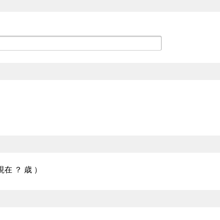
 現在
？
歳 ）