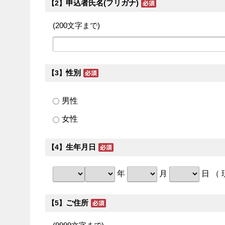
申込者氏名(フリガナ)
【2】
(200文字まで)
性別
【3】
男性
女性
生年月日
【4】
年
月
日 （
ご住所
【5】