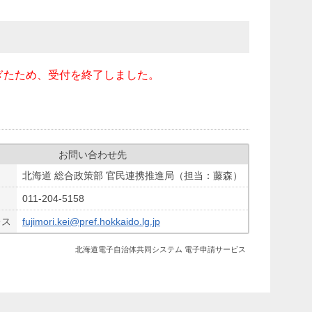
ぎたため、受付を終了しました。
お問い合わせ先
北海道 総合政策部 官民連携推進局（担当：藤森）
011-204-5158
レス
fujimori.kei@pref.hokkaido.lg.jp
北海道電子自治体共同システム 電子申請サービス