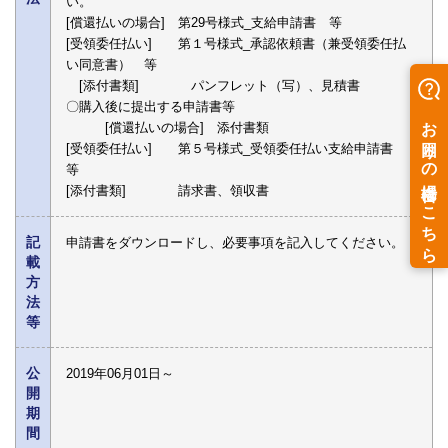
い。
[償還払いの場合] 第29号様式_支給申請書 等
[受領委任払い] 第１号様式_承認依頼書（兼受領委任払
い同意書） 等
[添付書類] パンフレット（写）、見積書
〇購入後に提出する申請書等
[償還払いの場合] 添付書類
[受領委任払い] 第５号様式_受領委任払い支給申請書
等
[添付書類] 請求書、領収書
記
申請書をダウンロードし、必要事項を記入してください。
載
方
法
等
公
2019年06月01日～
開
期
間