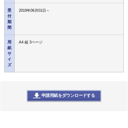
受
2019年06月01日～
付
期
間
用
A4 縦 3ページ
紙
サ
イ
ズ
申請用紙をダウンロードする