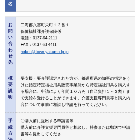
名
お
二海郡八雲町栄町１３番１
問
保健福祉課介護保険係
い
電話：0137-64-2111
合
FAX：0137-63-4411
わ
hoken@town.yakumo.lg.jp
せ
先
概
要支援・要介護認定された方が、都道府県の知事の指定をう
要
けた指定特定福祉用具販売事業所から特定福祉用具を購入す
説
る場合に、申請により年間１０万円（自己負担１～３割）ま
明
で支給を受けることができます。介護支援専門員等と購入内
容について事前に相談し申請を行ってください。
手
〇購入前に提出する申請書等
続
購入前に介護支援専門員等と相談し、持参または郵送で申請
方
書等を提出してくださ
法