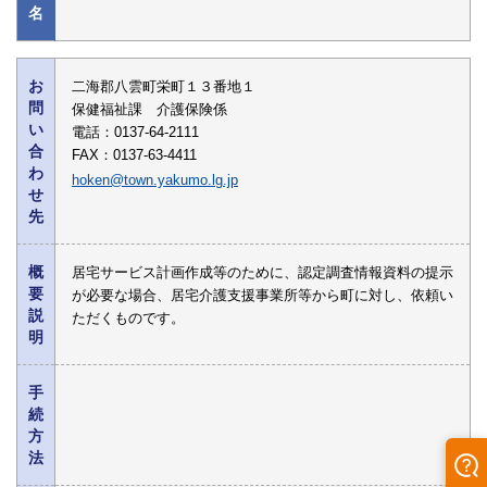
名
お
二海郡八雲町栄町１３番地１
問
保健福祉課 介護保険係
い
電話：0137-64-2111
合
FAX：0137-63-4411
わ
hoken@town.yakumo.lg.jp
せ
先
概
居宅サービス計画作成等のために、認定調査情報資料の提示
要
が必要な場合、居宅介護支援事業所等から町に対し、依頼い
説
ただくものです。
明
手
続
方
法