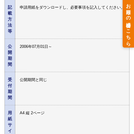
記
申請用紙をダウンロードし、必要事項を記入してください。
載
方
法
等
公
2006年07月01日～
開
期
間
受
公開期間と同じ
付
期
間
用
A4 縦 2ページ
紙
サ
イ