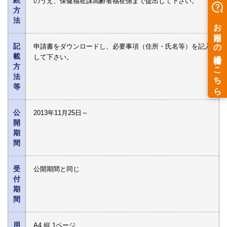
続
のうえ、保健福祉課高齢者福祉係まで提出して下さい。
方
法
記
申請書をダウンロードし、必要事項（住所・氏名等）を記入
載
して下さい。
方
法
等
公
2013年11月25日～
開
期
間
受
公開期間と同じ
付
期
間
用
A4 縦 1ページ