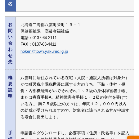
名
お
北海道二海郡八雲町栄町１３－１
問
保健福祉課 高齢者福祉係
い
電話：0137-64-2111
合
FAX：0137-63-4411
わ
hoken@town.yakumo.lg.jp
せ
先
概
八雲町に居住されている在宅（入院・施設入所者は対象外）
要
かつ町民税非課税世帯に属する方のうち、下肢・体幹・視
説
覚・内部機能障がいでそれぞれ１～３級の身体障害者手帳、
明
または療育手帳A、精神障害者手帳１・２級の交付を受けて
いる方,、満７５歳以上の方々は、年間１２，０００円以内
の助成が受けられますので、対象者に該当される方が申請す
る場合に提出します。
手
申請書をダウンロードし、必要事項（住所・氏名等）を記入