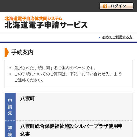
初めてご利用する方
初めて利用する方へ
手続案内
動作環境
選択された手続に関するご案内のページです。
この手続についてのご質問は、下記「お問い合わせ先」まで
利用上の注意
ご連絡ください。
よくあるご質問
八雲町
申
請
先
八雲町総合保健福祉施設シルバープラザ使用申
手
込書
続