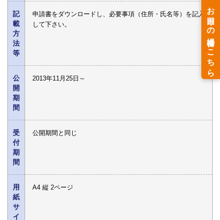
記
申請書をダウンロードし、必要事項（住所・氏名等）を記入
載
して下さい。
方
法
等
公
2013年11月25日～
開
期
間
受
公開期間と同じ
付
期
間
用
A4 縦 2ページ
紙
サ
イ