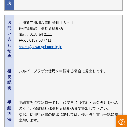
名
お
北海道二海郡八雲町栄町１３－１
問
保健福祉課 高齢者福祉係
い
電話：0137-64-2111
合
FAX：0137-63-4411
わ
hoken@town.yakumo.lg.jp
せ
先
概
シルバープラザの使用を申請する場合に提出します。
要
説
明
手
申請書をダウンロードし、必要事項（住所・氏名等）を記入
続
のうえ、保健福祉課高齢者福祉係まで提出して下さい。
方
なお、使用申込書の提出に際しては、使用許可書も一緒に提
法
出願います。